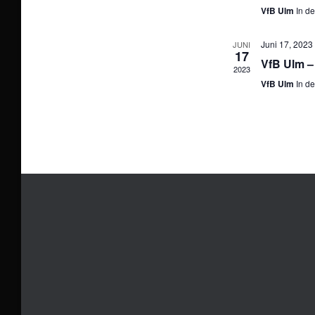
VfB Ulm
In d
l
e
Juni 17, 2023
JUNI
n
17
VfB Ulm 
2023
.
VfB Ulm
In d