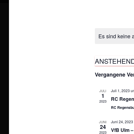
Es sind keine
ANSTEHEN
D
Vergangene Ve
a
t
Juli 1, 2023 u
JULI
1
u
RC Regen
2023
m
RC Regensbu
w
ä
Juni 24, 2023
JUNI
24
VfB Ulm – 
h
2023