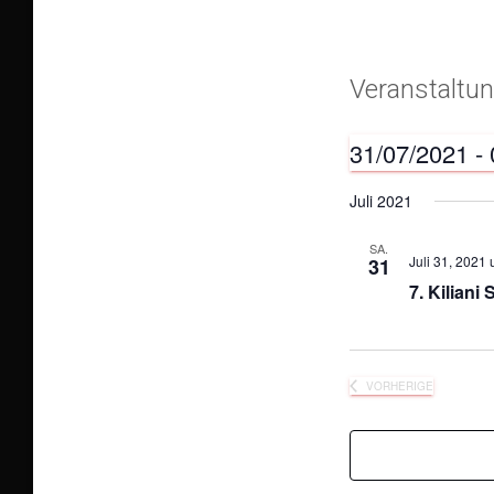
Veranstaltu
31/07/2021
 - 
D
Juli 2021
a
t
SA.
Juli 31, 2021
31
u
7. Kiliani
m
w
ä
VORHERIGE
VERANSTALTUN
h
l
e