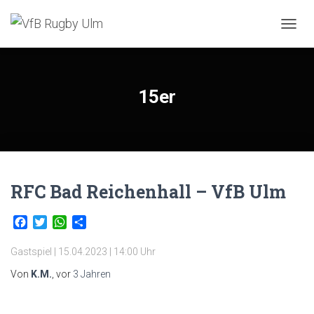
NAVIG
UMSC
15er
RFC Bad Reichenhall – VfB Ulm
Facebook
Twitter
WhatsApp
Teilen
Gastspiel | 15.04.2023 | 14:00 Uhr
Von
K.M.
, vor
3 Jahren