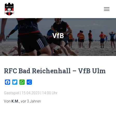
NAVIG
UMSC
VfB
RFC Bad Reichenhall – VfB Ulm
Facebook
Twitter
WhatsApp
Teilen
Gastspiel | 15.04.2023 | 14:00 Uhr
Von
K.M.
, vor
3 Jahren