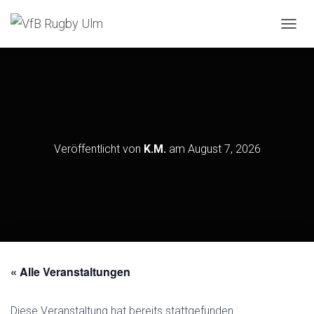
N
A
V
I
G
A
T
I
O
Veröffentlicht von
K.M.
am
August 7, 2026
N
U
M
S
C
H
A
L
T
« Alle Veranstaltungen
E
N
Diese Veranstaltung hat bereits stattgefunden.