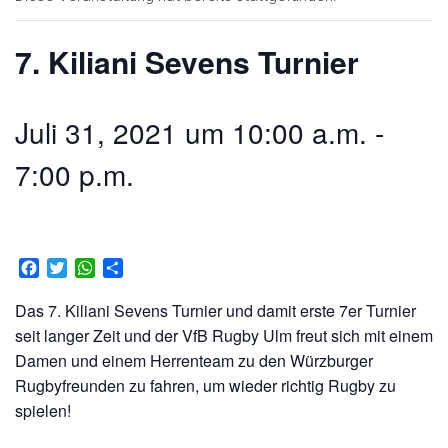
7. Kiliani Sevens Turnier
Juli 31, 2021 um 10:00 a.m.
-
7:00 p.m.
F
T
W
T
a
w
h
e
c
i
a
i
Das 7. Kiliani Sevens Turnier und damit erste 7er Turnier
e
t
t
l
seit langer Zeit und der VfB Rugby Ulm freut sich mit einem
b
t
s
e
Damen und einem Herrenteam zu den Würzburger
o
e
A
n
Rugbyfreunden zu fahren, um wieder richtig Rugby zu
o
r
p
k
p
spielen!